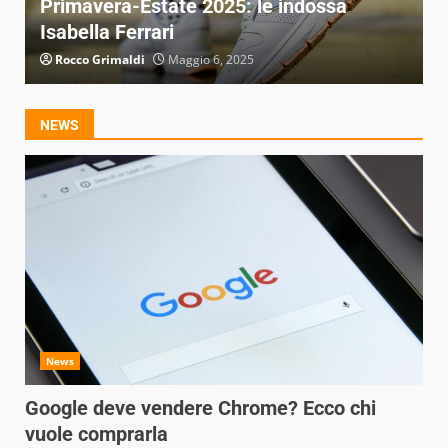
di avere un Rolex ma sono super
R
economici
c
Ilaria Losapio
Maggio 4, 2025
NEWS
News
Google deve vendere Chrome? Ecco chi
vuole comprarla