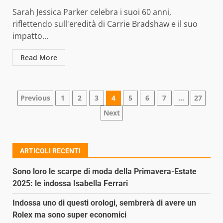
Sarah Jessica Parker celebra i suoi 60 anni,
riflettendo sull'eredità di Carrie Bradshaw e il suo
impatto...
Read More
Paginazione
Previous
1
2
3
4
5
6
7
…
27
Next
degli
articoli
ARTICOLI RECENTI
Sono loro le scarpe di moda della Primavera-Estate
2025: le indossa Isabella Ferrari
Indossa uno di questi orologi, sembrerà di avere un
Rolex ma sono super economici