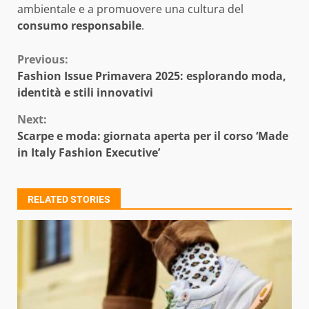
ambientale e a promuovere una cultura del
consumo responsabile
.
Continue
Previous:
Fashion Issue Primavera 2025: esplorando moda,
Reading
identità e stili innovativi
Next:
Scarpe e moda: giornata aperta per il corso ‘Made
in Italy Fashion Executive’
RELATED STORIES