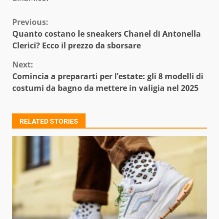
Continue
Previous:
Quanto costano le sneakers Chanel di Antonella
Reading
Clerici? Ecco il prezzo da sborsare
Next:
Comincia a prepararti per l’estate: gli 8 modelli di
costumi da bagno da mettere in valigia nel 2025
RELATED STORIES