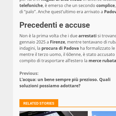
telefoniche
, è emerso che un secondo
complice
di “palo”. Anche quest’ultimo era arrivato a
Pado
Precedenti e accuse
Non è la prima volta che i due
arrestati
si trovano
gennaio 2025 a
Firenze
, mentre tentavano di rub
indagini, la
procura di Padova
ha formalizzato le
mentre il terzo uomo, il 60enne, è stato accusato
compito di trasportare all’estero la
merce rubat
Continue
Previous:
L’acqua: un bene sempre più prezioso. Quali
Reading
soluzioni possiamo adottare?
RELATED STORIES