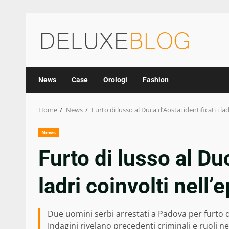
Skip
to
content
News
Case
Orologi
Fashion
Home
News
Furto di lusso al Duca d’Aosta: identificati i la
News
Furto di lusso al Duc
ladri coinvolti nell’
Due uomini serbi arrestati a Padova per furto 
Indagini rivelano precedenti criminali e ruoli ne