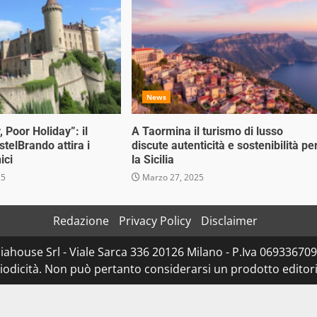
News
, Poor Holiday”: il
A Taormina il turismo di lusso
stelBrando attira i
discute autenticità e sostenibilità pe
ici
la Sicilia
25
Marzo 27, 2025
Redazione
Privacy Policy
Disclaimer
ahouse Srl - Viale Sarca 336 20126 Milano - P.Iva 0693367096
dicità. Non può pertanto considerarsi un prodotto editorial