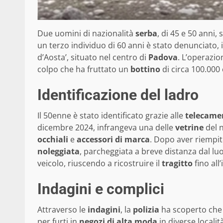
Due uomini di nazionalità
serba
, di 45 e 50 anni, 
un terzo individuo di 60 anni è stato denunciato, 
d’Aosta’, situato nel centro di
Padova
. L’operazio
colpo che ha fruttato un
bottino
di circa 100.000
Identificazione del ladro
Il 50enne è stato identificato grazie alle
telecamer
dicembre 2024, infrangeva una delle
vetrine
del 
occhiali
e
accessori di marca
. Dopo aver riempi
noleggiata
, parcheggiata a breve distanza dal luo
veicolo, riuscendo a ricostruire il
tragitto
fino all
Indagini e complici
Attraverso le
indagini
, la
polizia
ha scoperto che 
per furti in
negozi di alta moda
in diverse localit