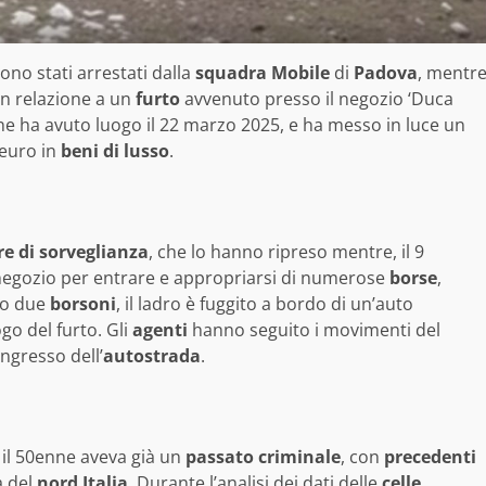
sono stati arrestati dalla
squadra Mobile
di
Padova
, mentr
in relazione a un
furto
avvenuto presso il negozio ‘Duca
ne ha avuto luogo il 22 marzo 2025, e ha messo in luce un
 euro in
beni di lusso
.
e di sorveglianza
, che lo hanno ripreso mentre, il 9
negozio per entrare e appropriarsi di numerose
borse
,
to due
borsoni
, il ladro è fuggito a bordo di un’auto
go del furto. Gli
agenti
hanno seguito i movimenti del
’ingresso dell’
autostrada
.
il 50enne aveva già un
passato criminale
, con
precedenti
à del
nord Italia
. Durante l’analisi dei dati delle
celle