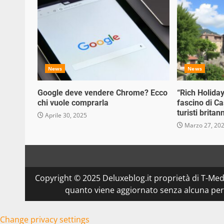
News
News
Google deve vendere Chrome? Ecco
“Rich Holiday
chi vuole comprarla
fascino di Ca
turisti britann
Aprile 30, 2025
Marzo 27, 20
Copyright © 2025 Deluxeblog.it proprietà di T-Medi
quanto viene aggiornato senza alcuna perio
Change privacy settings