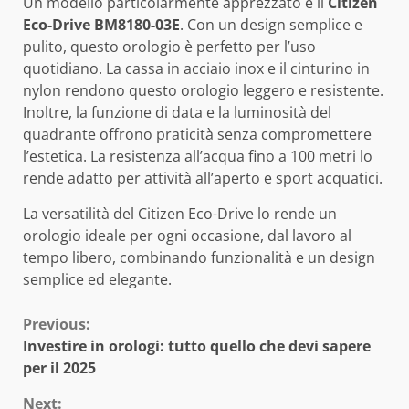
Un modello particolarmente apprezzato è il
Citizen
Eco-Drive BM8180-03E
. Con un design semplice e
pulito, questo orologio è perfetto per l’uso
quotidiano. La cassa in acciaio inox e il cinturino in
nylon rendono questo orologio leggero e resistente.
Inoltre, la funzione di data e la luminosità del
quadrante offrono praticità senza compromettere
l’estetica. La resistenza all’acqua fino a 100 metri lo
rende adatto per attività all’aperto e sport acquatici.
La versatilità del Citizen Eco-Drive lo rende un
orologio ideale per ogni occasione, dal lavoro al
tempo libero, combinando funzionalità e un design
semplice ed elegante.
Continue
Previous:
Investire in orologi: tutto quello che devi sapere
Reading
per il 2025
Next: