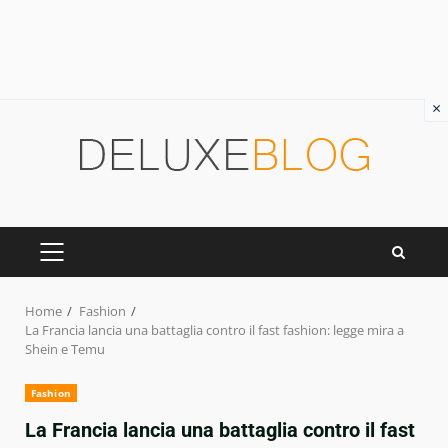
×
Skip
to
content
PRIMARY
MENU
Home
Fashion
La Francia lancia una battaglia contro il fast fashion: legge mira a
Shein e Temu
Fashion
La Francia lancia una battaglia contro il fast