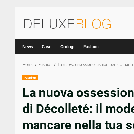
Skip
to
content
News
Case
Orologi
Fashion
Home
Fashion
La nuova ossessione fashion per le amanti 
Fashion
La nuova ossessione
di Décolleté: il mo
mancare nella tua s