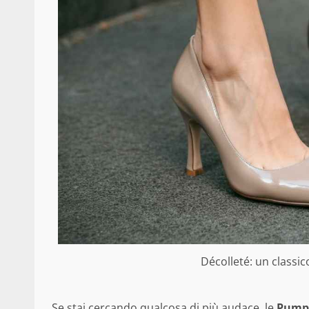
Décolleté: un classic
Se stai cercando qualcosa di più audace, le
Pumps