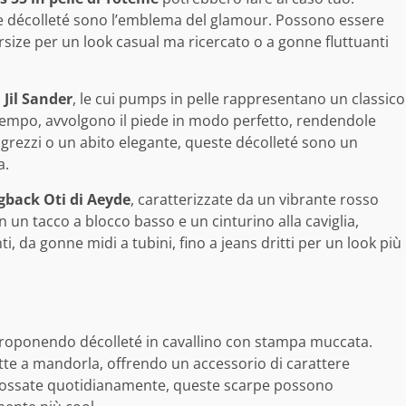
ste décolleté sono l’emblema del glamour. Possono essere
size per un look casual ma ricercato o a gonne fluttuanti
i
Jil Sander
, le cui pumps in pelle rappresentano un classico
 tempo, avvolgono il piede in modo perfetto, rendendole
 grezzi o un abito elegante, queste décolleté sono un
a.
ngback Oti di Aeyde
, caratterizzate da un vibrante rosso
n tacco a blocco basso e un cinturino alla caviglia,
 da gonne midi a tubini, fino a jeans dritti per un look più
oponendo décolleté in cavallino con stampa muccata.
te a mandorla, offrendo un accessorio di carattere
Indossate quotidianamente, queste scarpe possono