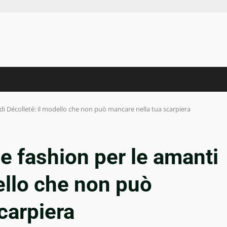
di Décolleté: il modello che non può mancare nella tua scarpiera
 fashion per le amanti
dello che non può
carpiera