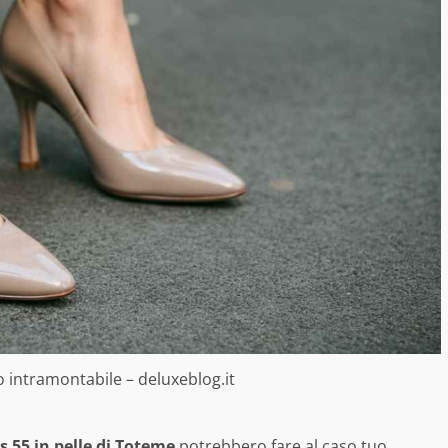
o intramontabile – deluxeblog.it
 55 in pelle di Toteme
potrebbero fare al caso tuo.