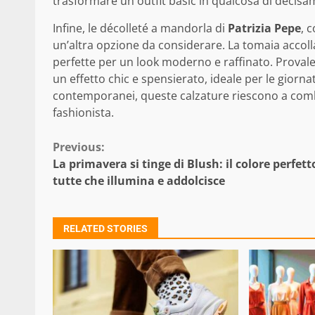
trasformare un outfit basic in qualcosa di decisa
Infine, le décolleté a mandorla di
Patrizia Pepe
, 
un’altra opzione da considerare. La tomaia accolla
perfette per un look moderno e raffinato. Provale
un effetto chic e spensierato, ideale per le giorna
contemporanei, queste calzature riescono a comb
fashionista.
Continue
Previous:
La primavera si tinge di Blush: il colore perfett
Reading
tutte che illumina e addolcisce
RELATED STORIES