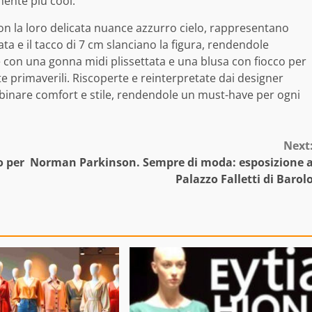
mente più cool.
con la loro delicata nuance azzurro cielo, rappresentano
ta e il tacco di 7 cm slanciano la figura, rendendole
 con una gonna midi plissettata e una blusa con fiocco per
te primaverili. Riscoperte e reinterpretate dai designer
inare comfort e stile, rendendole un must-have per ogni
Next
o per
Norman Parkinson. Sempre di moda: esposizione 
Palazzo Falletti di Barol