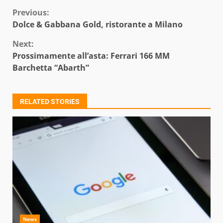
Continue
Previous:
Dolce & Gabbana Gold, ristorante a Milano
Reading
Next:
Prossimamente all’asta: Ferrari 166 MM
Barchetta “Abarth”
RELATED STORIES
News