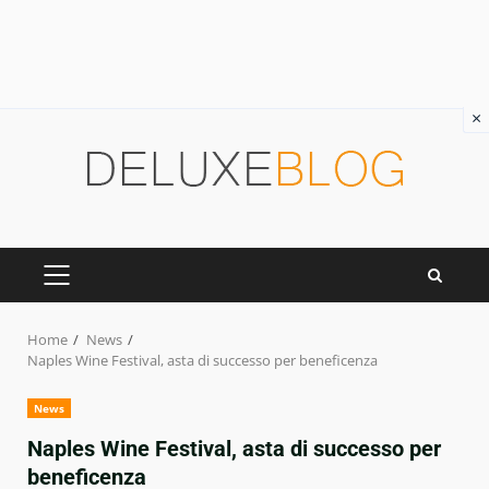
×
Skip
to
content
PRIMARY
MENU
Home
News
Naples Wine Festival, asta di successo per beneficenza
News
Naples Wine Festival, asta di successo per
beneficenza