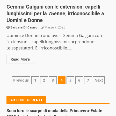
Gemma Galgani con le extension: capelli
lunghissimi per la 75enne, irriconoscibile a
Uomini e Donne
Barbara Di Castro
Marzo 7, 2025
Uomini e Donne trono over. Gemma Galgani con
l’extension: i capelli lunghissimi sorprendono i
telespettatori. E’ irriconoscibile. ...
Read More
Paginazione
Previous
1
2
3
4
5
6
7
Next
degli
articoli
ARTICOLI RECENTI
Sono loro le scarpe di moda della Primavera-Estate