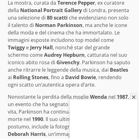
La mostra, curata da
Terence Pepper
, ex curatore
della
National Portrait Gallery
di Londra, presenta
una selezione di
80 scatti
che evidenziano non solo
il talento di
Norman Parkinson
, ma anche le icone
della moda e del cinema che ha immortalato. Le
immagini esposte includono top model come
Twiggy
e
Jerry Hall
, nonché star del grande
schermo come
Audrey Hepburn
, catturata nel suo
iconico abito rosa di
Givenchy
. Parkinson ha saputo
anche ritrarre le leggende della musica, dai
Beatles
ai
Rolling Stones
, fino a
David Bowie
, rendendo
ogni scatto un’autentica opera d’arte.
Nonostante la perdita della moglie
Wenda
nel
1987
,
un evento che ha segnato profondamente la sua
vita, Parkinson ha continuato a lavorare fino alla sua
morte nel
1990
. Il suo ultimo servizio, pubblicato
postumo, include la fotografia della modella
Deborah Harris
, un’immagine poetica che