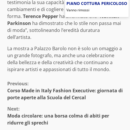
testimonia la sua capacità di adattarsi ai
PIANO COTTURA PERICOLOSO
cambiamenti e di cogliere la bellezza in ogni sua
Vanno rimossi
forma.
Terence Pepper
ha affermato che “
Norman
Parkinson
ha dimostrato che lo stile non passa mai
di moda”, sottolineando l’eredità duratura
dell’artista.
La mostra a Palazzo Barolo non è solo un omaggio a
un grande fotografo, ma anche una celebrazione
della bellezza e della creatività che continuano a
ispirare artisti e appassionati di tutto il mondo.
Continue
Previous:
Corso Made in Italy Fashion Executive: giornata di
Reading
porte aperte alla Scuola del Cercal
Next:
Moda circolare: una borsa colma di abiti per
ridurre gli sprechi