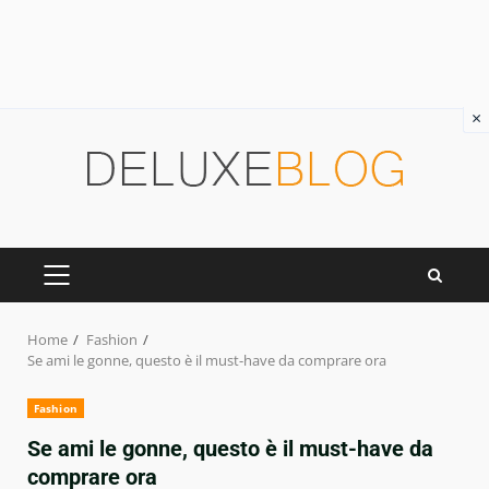
×
Skip
to
content
PRIMARY
MENU
Home
Fashion
Se ami le gonne, questo è il must-have da comprare ora
Fashion
Se ami le gonne, questo è il must-have da
comprare ora