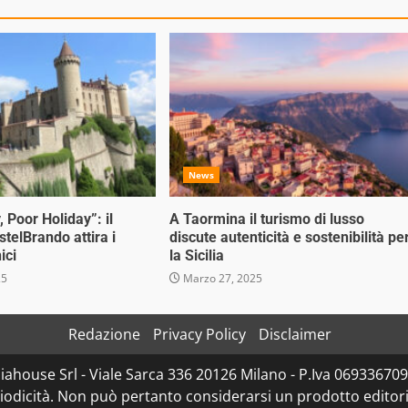
News
, Poor Holiday”: il
A Taormina il turismo di lusso
stelBrando attira i
discute autenticità e sostenibilità pe
ici
la Sicilia
25
Marzo 27, 2025
Redazione
Privacy Policy
Disclaimer
ahouse Srl - Viale Sarca 336 20126 Milano - P.Iva 0693367096
dicità. Non può pertanto considerarsi un prodotto editorial