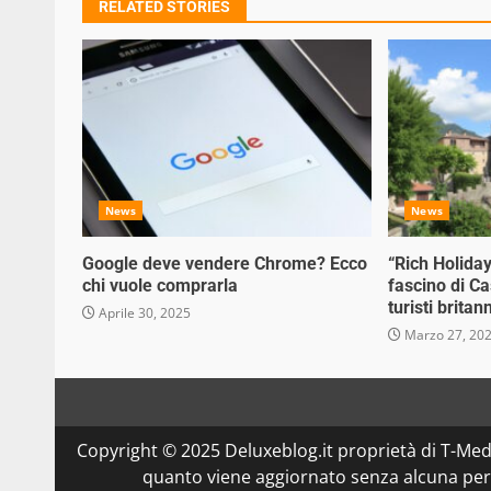
RELATED STORIES
News
News
Google deve vendere Chrome? Ecco
“Rich Holiday
chi vuole comprarla
fascino di Ca
turisti britann
Aprile 30, 2025
Marzo 27, 20
Copyright © 2025 Deluxeblog.it proprietà di T-Medi
quanto viene aggiornato senza alcuna perio