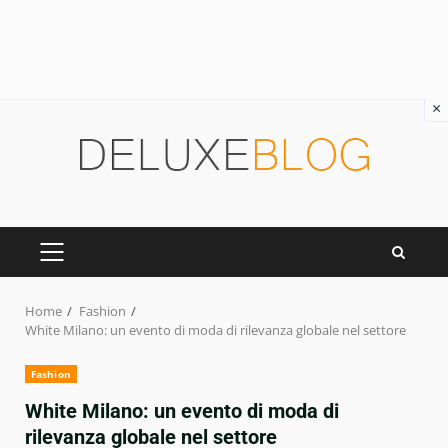
×
Skip
to
content
PRIMARY
MENU
Home
Fashion
White Milano: un evento di moda di rilevanza globale nel settore
Fashion
White Milano: un evento di moda di
rilevanza globale nel settore